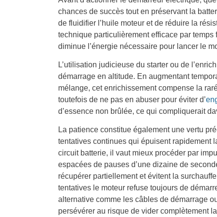
chances de succès tout en préservant la batter
de fluidifier l’huile moteur et de réduire la r
technique particulièrement efficace par temps fr
diminue l’énergie nécessaire pour lancer le mo
L’utilisation judicieuse du starter ou de l’enr
démarrage en altitude. En augmentant tempora
mélange, cet enrichissement compense la raréf
toutefois de ne pas en abuser pour éviter d’
eng
d’essence non brûlée, ce qui compliquerait d
La patience constitue également une vertu pré
tentatives continues qui épuisent rapidement la
circuit batterie, il vaut mieux procéder par im
espacées de pauses d’une dizaine de secondes.
récupérer partiellement et évitent la surchauff
tentatives le moteur refuse toujours de démarr
alternative comme les câbles de démarrage ou 
persévérer au risque de vider complètement la 