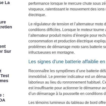
se La
performance lorsque le mercure chute sous zéro
visqueux, ralentissant le mouvement des ions 
électrique.
ure
Le régulateur de tension et l’alternateur mot
retien
conditions difficiles. Lorsque le moteur tourne au
l’alternateur produit moins d’énergie pour rech
consommation et production électrique expliqu
ent
problèmes de démarrage moto sans batterie s
r Sur
infructueuses en montagne.
Les signes d’une batterie affaiblie 
z
Reconnaître les symptômes d’une batterie défai
 Test
immobilisé. Le premier indicateur est un déma
imes
laborieux au lieu du ronronnement habituel. Ce
est insuffisante pour actionner le démarreur av
d’un démarrage à la poussette en conditions dif
e :
ADA
Les témoins lumineux du tableau de bord offre