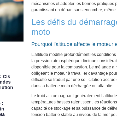
mécanismes et adopter les bonnes pratiques pe
garantissant un départ sans encombre, même d
Les défis du démarrage
moto
Pourquoi l’altitude affecte le moteur e
L’altitude modifie profondément les conditio
la pression atmosphérique diminue considérabl
disponible pour la combustion. Le mélange air-
obligeant le moteur à travailler davantage pou
: Cls
difficulté se traduit par une sollicitation accr
andes
dans la batterie moto déchargée ou affaiblie.
lution
Le froid accompagnant généralement l’altitude
températures basses ralentissent les réactions
 :
capacité de stockage et sa puissance de déliv
in
Ma
tension batterie stable au niveau de la mer peu